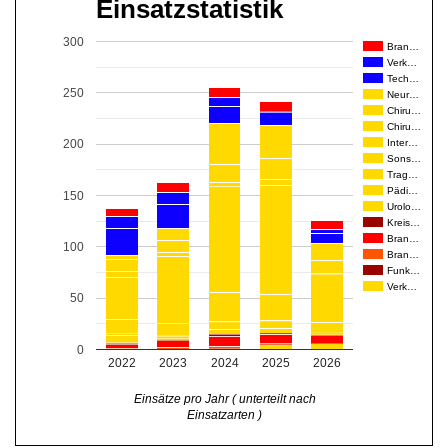
Einsatzstatistik
300
Bran…
Verk…
Tech…
250
Neur…
Chiru…
Chiru…
Inter…
200
Sons…
Trag…
Pädi…
150
Urolo…
Kreis…
Bran…
100
Bran…
Funk…
Verk…
50
0
2022
2023
2024
2025
2026
Einsätze pro Jahr ( unterteilt nach
Einsatzarten )