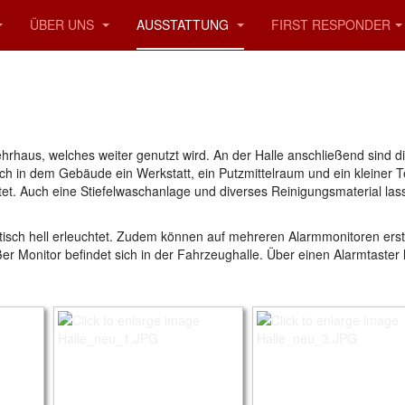
ÜBER UNS
AUSSTATTUNG
FIRST RESPONDER
haus, welches weiter genutzt wird. An der Halle anschließend sind d
ch in dem Gebäude ein Werkstatt, ein Putzmittelraum und ein kleiner 
et. Auch eine Stiefelwaschanlage und diverses Reinigungsmaterial las
tisch hell erleuchtet. Zudem können auf mehreren Alarmmonitoren ers
r Monitor befindet sich in der Fahrzeughalle. Über einen Alarmtaster la