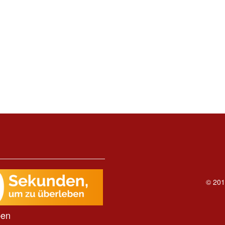
© 201
ben