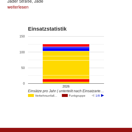
Jader Straße, Jade
weiterlesen
Einsatzstatistik
150
100
50
0
2026
Einsätze pro Jahr ( unterteilt nach Einsatzarte…
Verkehrsunfall…
Funkgruppe
1/8