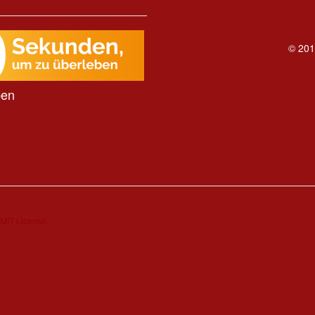
© 201
ben
MIT License.