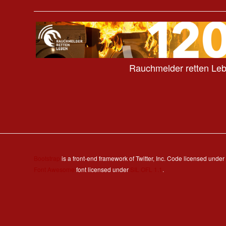
Rauchmelder retten Le
Bootstrap
is a front-end framework of Twitter, Inc. Code licensed under
Font Awesome
font licensed under
SIL OFL 1.1
.