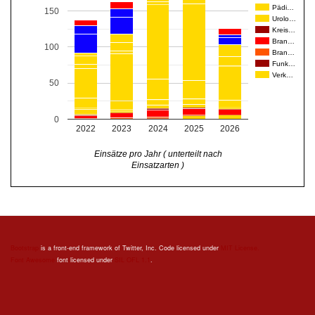
Pädi…
150
Urolo…
Kreis…
Bran…
100
Bran…
Funk…
Verk…
50
0
2022
2023
2024
2025
2026
Einsätze pro Jahr ( unterteilt nach
Einsatzarten )
Bootstrap
is a front-end framework of Twitter, Inc. Code licensed under
MIT License.
Font Awesome
font licensed under
SIL OFL 1.1
.