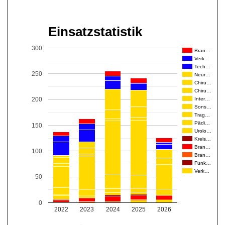
Einsatzstatistik
300
Bran…
Verk…
Tech…
250
Neur…
Chiru…
Chiru…
Inter…
200
Sons…
Trag…
Pädi…
150
Urolo…
Kreis…
Bran…
100
Bran…
Funk…
Verk…
50
0
2022
2023
2024
2025
2026