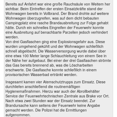
Bereits auf Anfahrt war eine große Rauchsäule von Weitem her
sichtbar. Beim Eintreffen der ersten Einsatzkräfte stand der
Wohnwagen bereits in Vollbrand. Der Brand drohte auf weitere
Wohnwagen überzugreifen, was auf dem dicht bebauten
Campingplatz eine rasche Brandausbreitung zur Folge gehabt
hätte. Durch ein schnelles Eingreifen der Feuerwehr konnte
eine Ausbreitung auf benachbarte Parzellen jedoch verhindert
werden.
Von drei Gasflaschen ging eine Explosionsgefahr aus. Diese
wurden umgehend gekühlt und der Wohnwagen schließlich
schnell abgelöscht. Die Wasserversorgung wurde dabei über
eine etwa 100 Meter lange Schlauchleitung von einem See in
der Nähe her aufgebaut. Bei einer der drei Gasflaschen strömte
das Gas bereits brennend ab, was die Löscharbeiten
erschwerte. Die Gasflasche konnte schließlich in einem
provisorischen Wasserbad ertränkt werden.
Insgesamt kamen vier Atemschutztrupps zum Einsatz. Diese
durchliefen anschließend die routinemäßigen
Hygienemaßnahmen. Hierzu war auch der Abrollbehälter
Service der Feuerwehrtechnischen Zentrale aus Brake vor Ort.
Nach etwa zwei Stunden war der Einsatz beendet. Zur
Brandursache kann seitens der Feuerwehr keine Angabe
gemacht werden. Die Polizei hat die Ermittlungen
aufgenommen.