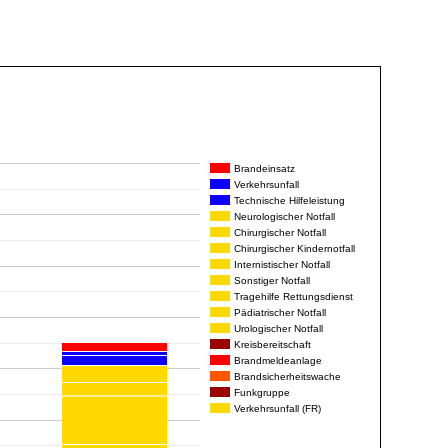
Brandeinsatz
Verkehrsunfall
Technische Hilfeleistung
Neurologischer Notfall
Chirurgischer Notfall
Chirurgischer Kindernotfall
Internistischer Notfall
Sonstiger Notfall
Tragehilfe Rettungsdienst
Pädiatrischer Notfall
Urologischer Notfall
Kreisbereitschaft
Brandmeldeanlage
Brandsicherheitswache
Funkgruppe
Verkehrsunfall (FR)