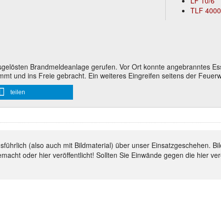
LF 10/6
TLF 4000
elösten Brandmeldeanlage gerufen. Vor Ort konnte angebranntes Essen
 und ins Freie gebracht. Ein weiteres Eingreifen seitens der Feuerwe
teilen
ausführlich (also auch mit Bildmaterial) über unser Einsatzgeschehen.
emacht oder hier veröffentlicht! Sollten Sie Einwände gegen die hier ve