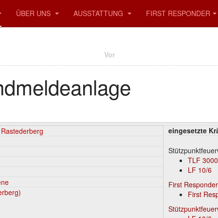
ÜBER UNS
AUSSTATTUNG
FIRST RESPONDER
Vor
ndmeldeanlage
eingesetzte Kr
 Rastederberg
Stützpunktfeue
TLF 3000
LF 10/6
ene
First Responde
erberg)
First Res
Stützpunktfeue