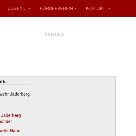
JUGEND
FÖRDERVEREIN
KONTAKT
Übersicht
äfte
rwehr Jaderberg
r Jaderberg
ponder
rwehr Hahn