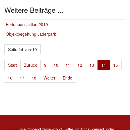
Weitere Beiträge ...
Ferienpassaktion 2019
Objektbegehung Jaderpark
Seite 14 von 19
Start
Zurück
9
10
11
12
13
14
15
16
17
18
Weiter
Ende
Bootstrap
is a front-end framework of Twitter, Inc. Code licensed under
MIT