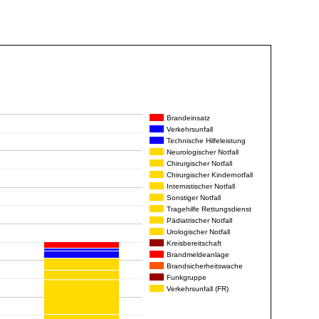
Brandeinsatz
Verkehrsunfall
Technische Hilfeleistung
Neurologischer Notfall
Chirurgischer Notfall
Chirurgischer Kindernotfall
Internistischer Notfall
Sonstiger Notfall
Tragehilfe Rettungsdienst
Pädiatrischer Notfall
Urologischer Notfall
Kreisbereitschaft
Brandmeldeanlage
Brandsicherheitswache
Funkgruppe
Verkehrsunfall (FR)