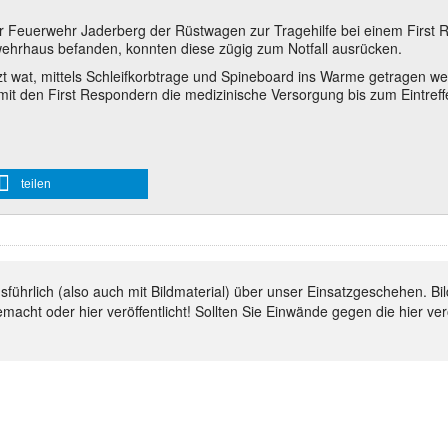
Feuerwehr Jaderberg der Rüstwagen zur Tragehilfe bei einem First Re
rhaus befanden, konnten diese zügig zum Notfall ausrücken.
tzt wat, mittels Schleifkorbtrage und Spineboard ins Warme getragen w
it den First Respondern die medizinische Versorgung bis zum Eintr
teilen
ausführlich (also auch mit Bildmaterial) über unser Einsatzgeschehen.
emacht oder hier veröffentlicht! Sollten Sie Einwände gegen die hier ve