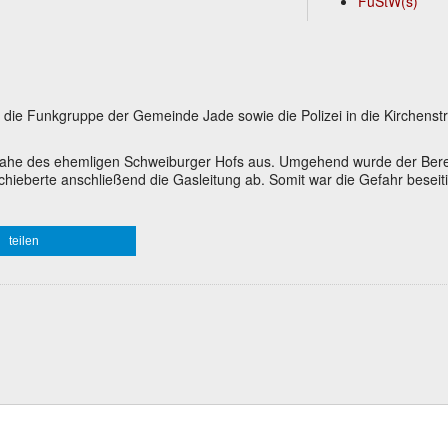
FuStW(s)
e Funkgruppe der Gemeinde Jade sowie die Polizei in die Kirchenst
n nahe des ehemligen Schweiburger Hofs aus. Umgehend wurde der Ber
hieberte anschließend die Gasleitung ab. Somit war die Gefahr beseiti
teilen