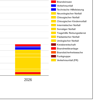
Brandeinsatz
Verkehrsunfall
Technische Hilfeleistung
Neurologischer Notfall
Chirurgischer Notfall
Chirurgischer Kindernotfall
Internistischer Notfall
Sonstiger Notfall
Tragehilfe Rettungsdienst
Pädiatrischer Notfall
Urologischer Notfall
Kreisbereitschaft
Brandmeldeanlage
Brandsicherheitswache
Funkgruppe
Verkehrsunfall (FR)
2026