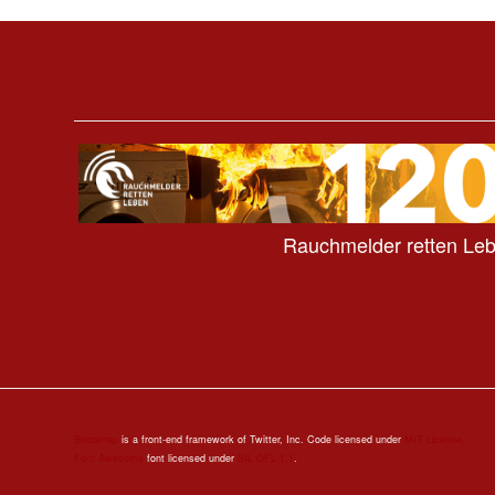
Rauchmelder retten Le
Bootstrap
is a front-end framework of Twitter, Inc. Code licensed under
MIT License.
Font Awesome
font licensed under
SIL OFL 1.1
.