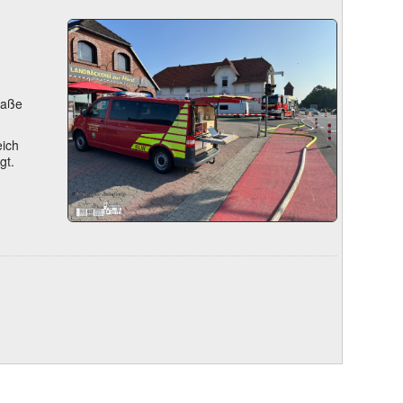
raße
eich
gt.