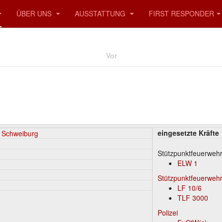
ÜBER UNS
AUSSTATTUNG
FIRST RESPONDER
Vor
eingesetzte Kräfte
, Schweiburg
Stützpunktfeuerweh
ELW 1
Stützpunktfeuerweh
LF 10/6
TLF 3000
Polizei