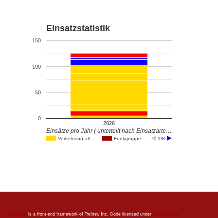
Einsatzstatistik
150
100
50
0
2026
Einsätze pro Jahr ( unterteilt nach Einsatzarte…
Verkehrsunfall…
Funkgruppe
1/8
Bootstrap
is a front-end framework of Twitter, Inc. Code licensed under
MIT License.