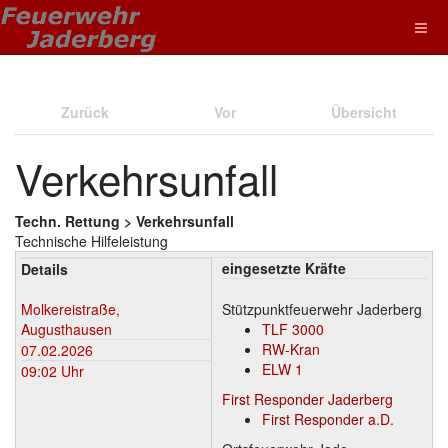
Zurück
Vor
Übersicht
Verkehrsunfall
Techn. Rettung > Verkehrsunfall
Technische Hilfeleistung
eingesetzte Kräfte
Details
Molkereistraße,
Stützpunktfeuerwehr Jaderberg
Augusthausen
TLF 3000
RW-Kran
07.02.2026
ELW 1
09:02 Uhr
First Responder Jaderberg
First Responder a.D.