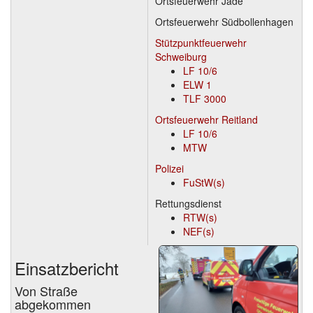
Ortsfeuerwehr Jade
Ortsfeuerwehr Südbollenhagen
Stützpunktfeuerwehr
Schweiburg
LF 10/6
ELW 1
TLF 3000
Ortsfeuerwehr Reitland
LF 10/6
MTW
Polizei
FuStW(s)
Rettungsdienst
RTW(s)
NEF(s)
Einsatzbericht
Von Straße
abgekommen