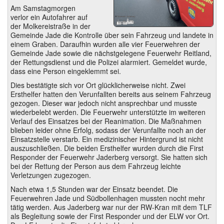
Am Samstagmorgen
verlor ein Autofahrer auf
der Molkereistraße in der
Gemeinde Jade die Kontrolle über sein Fahrzeug und landete in
einem Graben. Daraufhin wurden alle vier Feuerwehren der
Gemeinde Jade sowie die nächstgelegene Feuerwehr Reitland,
der Rettungsdienst und die Polizei alarmiert. Gemeldet wurde,
dass eine Person eingeklemmt sei.
Dies bestätigte sich vor Ort glücklicherweise nicht. Zwei
Ersthelfer hatten den Verunfallten bereits aus seinem Fahrzeug
gezogen. Dieser war jedoch nicht ansprechbar und musste
wiederbelebt werden. Die Feuerwehr unterstützte im weiteren
Verlauf des Einsatzes bei der Reanimation. Die Maßnahmen
blieben leider ohne Erfolg, sodass der Verunfallte noch an der
Einsatzstelle verstarb. Ein medizinischer Hintergrund ist nicht
auszuschließen. Die beiden Ersthelfer wurden durch die First
Responder der Feuerwehr Jaderberg versorgt. Sie hatten sich
bei der Rettung der Person aus dem Fahrzeug leichte
Verletzungen zugezogen.
Nach etwa 1,5 Stunden war der Einsatz beendet. Die
Feuerwehren Jade und Südbollenhagen mussten nocht mehr
tätig werden. Aus Jaderberg war nur der RW-Kran mit dem TLF
als Begleitung sowie der First Responder und der ELW vor Ort.