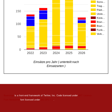
Sons…
Trag…
Pädi…
150
Urolo…
Kreis…
Bran…
100
Bran…
Funk…
Verk…
50
0
2022
2023
2024
2025
2026
Einsätze pro Jahr ( unterteilt nach
Einsatzarten )
Bootstrap
is a front-end framework of Twitter, Inc. Code licensed under
MIT License.
Font Awesome
font licensed under
SIL OFL 1.1
.