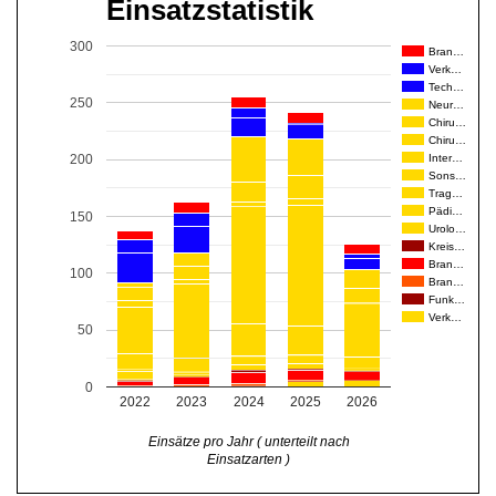
Einsatzstatistik
300
Bran…
Verk…
Tech…
250
Neur…
Chiru…
Chiru…
Inter…
200
Sons…
Trag…
Pädi…
150
Urolo…
Kreis…
Bran…
100
Bran…
Funk…
Verk…
50
0
2022
2023
2024
2025
2026
Einsätze pro Jahr ( unterteilt nach
Einsatzarten )