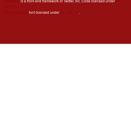
Bootstrap
is a front-end framework of Twitter, Inc. Code licensed under
MIT
License.
Font Awesome
font licensed under
SIL OFL 1.1
.