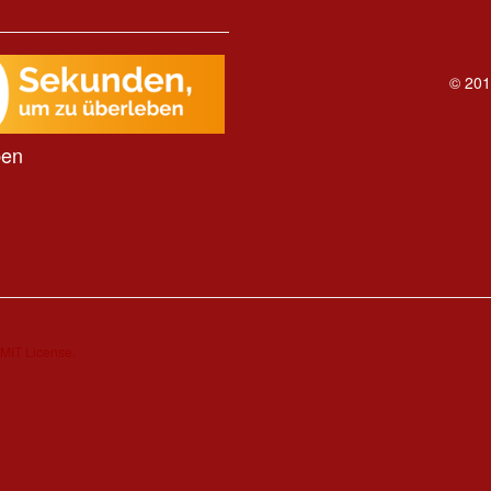
© 201
ben
MIT License.