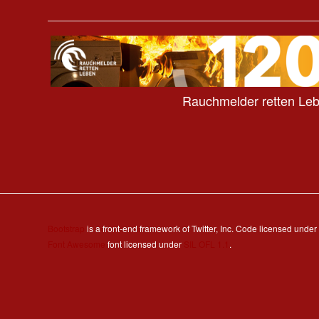
Rauchmelder retten Le
Bootstrap
is a front-end framework of Twitter, Inc. Code licensed under
Font Awesome
font licensed under
SIL OFL 1.1
.