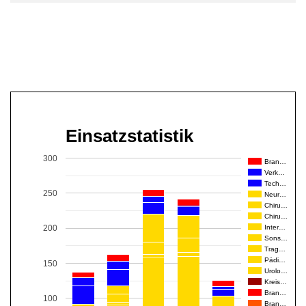
Einsatzstatistik
300
Bran…
Verk…
Tech…
250
Neur…
Chiru…
Chiru…
Inter…
200
Sons…
Trag…
Pädi…
150
Urolo…
Kreis…
Bran…
100
Bran…