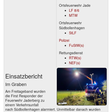
Ortsfeuerwehr Jade
LF 8/6
MTW
Ortsfeuerwehr
Südbollenhagen
StLF
Polizei
FuStW(s)
Rettungsdienst
RTW(s)
NEF(s)
Einsatzbericht
Im Graben
Am Freitageband wurden
die First Responder der
Feuerwehr Jaderberg zu
einem Verkehrsunfall
nach Südbollenhagen alarmiert. Unmittelbar danach wurden