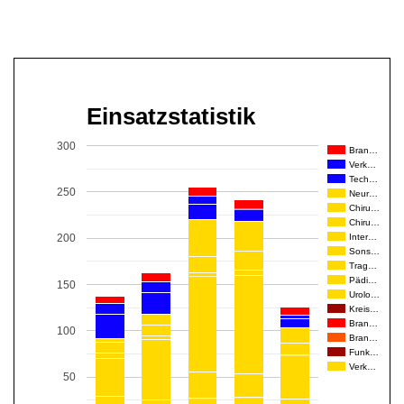
Einsatzstatistik
300
Bran…
Verk…
Tech…
250
Neur…
Chiru…
Chiru…
Inter…
200
Sons…
Trag…
Pädi…
150
Urolo…
Kreis…
Bran…
100
Bran…
Funk…
Verk…
50