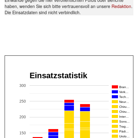
Einwände gegen die hier veröffentlichten Fotos oder Berichte
haben, wenden Sie sich bitte vertrauensvoll an unsere
Redaktion
.
Die Einsatzdaten sind nicht verbindlich.
Einsatzstatistik
300
Bran…
Verk…
Tech…
250
Neur…
Chiru…
Chiru…
Inter…
200
Sons…
Trag…
Pädi…
150
Urolo…